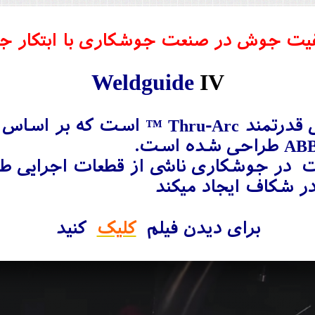
فیت جوش در صنعت جوشکاری با ابتکار جدی
Weldguide
IV
Weldguide IV یک سنسور ردیابی قدرتمند rc
دیابی تغییرات در جوشکاری ناشی از قطعات اج
 شکاف ایجاد میکند
برای دیدن فیلم
کلیک
کنید